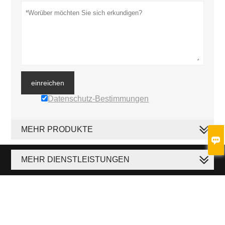
einreichen
Datenschutz-Bestimmungen
MEHR PRODUKTE

MEHR DIENSTLEISTUNGEN








Copyright durch © Jinan Haoyang Casting & Forging Co., Ltd. E-Mail:
info@forgedsteelball.com