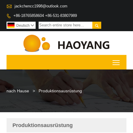

jackchencc1998@outlook.com
+86-18765858604 +86-531-83807989


Deutsch

Toggl
nach Hause
>
Produktionsausrüstung
Produktionsausrüstung